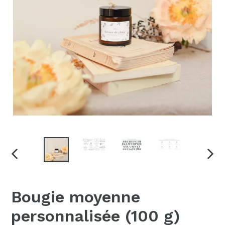
DIAPOSITIVE
DIAP
PRÉCÉDENTE
SUIV
Bougie moyenne
personnalisée (100 g)